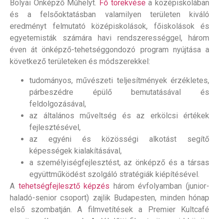
Bolyai Önképző Műhelyt.
Fő törekvése
a középiskolában
és a felsőoktatásban valamilyen területen kiváló
eredményt felmutató középiskolások, főiskolások és
egyetemisták számára havi rendszerességgel, három
éven át önképző-tehetséggondozó program nyújtása a
következő területeken és módszerekkel:
tudományos, művészeti teljesítmények érzékletes,
párbeszédre épülő bemutatásával és
feldolgozásával,
az általános műveltség és az erkölcsi értékek
fejlesztésével,
az egyéni és közösségi alkotást segítő
képességek kialakításával,
a személyiségfejlesztést, az önképző és a társas
együttműködést szolgáló stratégiák kiépítésével.
A
tehetségfejlesztő képzés
három évfolyamban
(junior-
haladó-senior csoport)
zajlik Budapesten, minden hónap
első szombatján. A filmvetítések a Premier Kultcafé