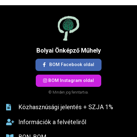
Bolyai Önképző Műhely
BOM Facebook oldal
BOM Instagram oldal
© Minden jog fenntartva.
Közhasznúsági jelentés + SZJA 1%​
Információk a felvételiről