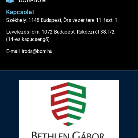
BON-BOM
Kapcsolat
Székhely: 1148 Budapest, Örs vezér tere 11. fszt. 1.
Levelezési cím: 1072 Budapest, Rákóczi út 38. I/2.
(14-es kapucsengő)
E-mail: iroda@bom.hu