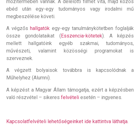
mozitermében vannak. A délelőtti filmet vita, majd közös
ebéd után egy-egy tudományos vagy irodalmi mű
megbeszélése követi.
A végzős
hallgatók
egy-egy tanulmánykötetben foglalják
össze gondolataikat (
Esszencia-kötetek
). A képzés
mellett hallgatóink egyéb szakmai, tudományos,
művészeti, valamint közösségi programokat is
szerveznek.
A végzett bolyaisok továbbra is kapcsolódnak a
Műhelyhez (Alumni).
A képzést a Magyar Állam támogatja, ezért a képzésben
való részvétel – sikeres
felvételi
esetén – ingyenes.
Kapcsolatfelvételi lehetőségeinket ide kattintva láthatja.