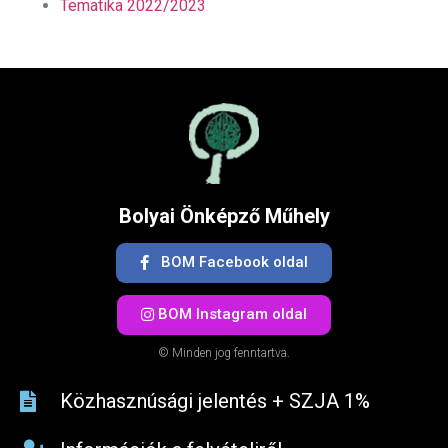
Tematika 2022/2023
Bolyai Önképző Műhely
BOM Facebook oldal
BOM Instagram oldal
© Minden jog fenntartva.
Közhasznúsági jelentés + SZJA 1%​