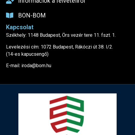
Információk a felvételiről
BON-BOM
Kapcsolat
Székhely: 1148 Budapest, Örs vezér tere 11. fszt. 1.
Levelezési cím: 1072 Budapest, Rákóczi út 38. I/2.
(14-es kapucsengő)
E-mail: iroda@bom.hu