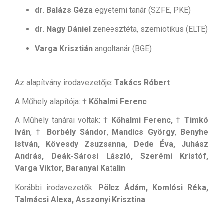
dr. Balázs Géza
egyetemi tanár (SZFE, PKE)
dr. Nagy Dániel
zeneesztéta, szemiotikus (ELTE)
Varga Krisztián
angoltanár (BGE)
Az alapítvány irodavezetője:
Takács Róbert
A Műhely alapítója: †
Kőhalmi Ferenc
A Műhely tanárai voltak: †
Kőhalmi Ferenc,
†
Timkó
Iván
, †
Borbély Sándor
,
Mandics György
,
Benyhe
István, Kövesdy Zsuzsanna, Dede Éva, Juhász
András, Deák-Sárosi László, Szerémi Kristóf,
Varga Viktor, Baranyai Katalin
Korábbi irodavezetők:
Pölcz Ádám, Komlósi Réka,
Talmácsi Alexa,
Asszonyi Krisztina