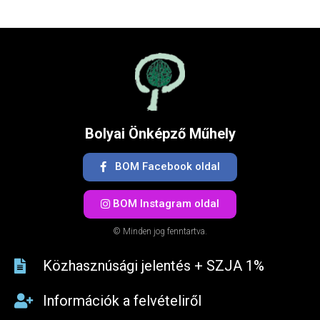
Bolyai Önképző Műhely
BOM Facebook oldal
BOM Instagram oldal
© Minden jog fenntartva.
Közhasznúsági jelentés + SZJA 1%​
Információk a felvételiről