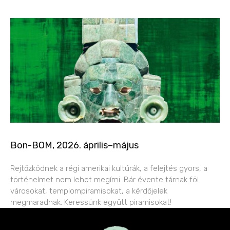
Bon-BOM, 2026. április–május
Rejtőzködnek a régi amerikai kultúrák, a felejtés gyors, a
történelmet nem lehet megírni. Bár évente tárnak föl
városokat, templompiramisokat, a kérdőjelek
megmaradnak. Keressünk együtt piramisokat!