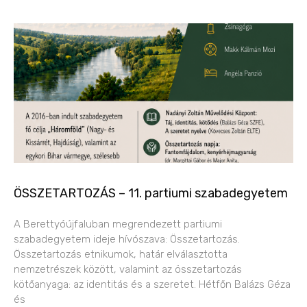
ÖSSZETARTOZÁS – 11. partiumi szabadegyetem
A Berettyóújfaluban megrendezett partiumi
szabadegyetem ideje hívószava: Összetartozás.
Összetartozás etnikumok, határ elválasztotta
nemzetrészek között, valamint az összetartozás
kötőanyaga: az identitás és a szeretet. Hétfőn Balázs Géza
és