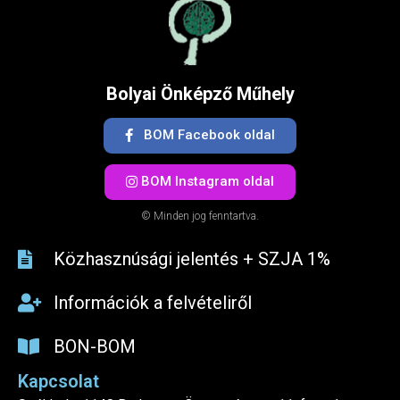
Bolyai Önképző Műhely
BOM Facebook oldal
BOM Instagram oldal
© Minden jog fenntartva.
Közhasznúsági jelentés + SZJA 1%​
Információk a felvételiről
BON-BOM
Kapcsolat