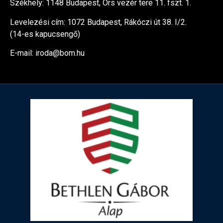
Székhely: 1148 Budapest, Örs vezér tere 11. fszt. 1.
Levelezési cím: 1072 Budapest, Rákóczi út 38. I/2.
(14-es kapucsengő)
E-mail: iroda@bom.hu