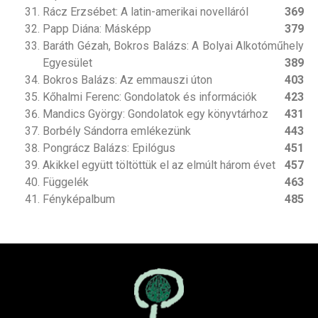
Rácz Erzsébet: A latin-amerikai novelláról
369
Papp Diána: Másképp
379
Baráth Gézah, Bokros Balázs: A Bolyai Alkotóműhely
Egyesület
389
Bokros Balázs: Az emmauszi úton
403
Kőhalmi Ferenc: Gondolatok és információk
423
Mandics György: Gondolatok egy könyvtárhoz
431
Borbély Sándorra emlékezünk
443
Pongrácz Balázs: Epilógus
451
Akikkel együtt töltöttük el az elmúlt három évet
457
Függelék
463
Fényképalbum
485