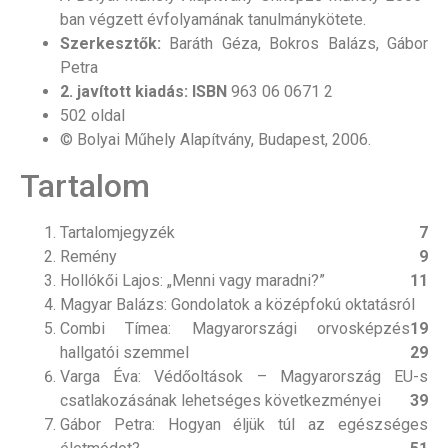
ban végzett évfolyamának tanulmánykötete.
Szerkesztők:
Baráth Géza, Bokros Balázs, Gábor
Petra
2. javított kiadás: ISBN
963 06 0671 2
502 oldal
© Bolyai Műhely Alapítvány, Budapest, 2006.
Tartalom
Tartalomjegyzék
7
Remény
9
Hollókői Lajos: „Menni vagy maradni?”
11
Magyar Balázs: Gondolatok a középfokú oktatásról
Combi Tímea: Magyarországi orvosképzés
19
hallgatói szemmel
29
Varga Éva: Védőoltások – Magyarország EU-s
csatlakozásának lehetséges következményei
39
Gábor Petra: Hogyan éljük túl az egészséges