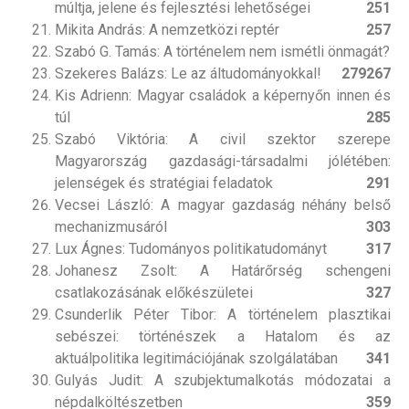
múltja, jelene és fejlesztési lehetőségei
251
Mikita András: A nemzetközi reptér
257
Szabó G. Tamás: A történelem nem ismétli önmagát?
Szekeres Balázs: Le az áltudományokkal!
279
267
Kis Adrienn: Magyar családok a képernyőn innen és
túl
285
Szabó Viktória: A civil szektor szerepe
Magyarország gazdasági-társadalmi jólétében:
jelenségek és stratégiai feladatok
291
Vecsei László: A magyar gazdaság néhány belső
mechanizmusáról
303
Lux Ágnes: Tudományos politikatudományt
317
Johanesz Zsolt: A Határőrség schengeni
csatlakozásának előkészületei
327
Csunderlik Péter Tibor: A történelem plasztikai
sebészei: történészek a Hatalom és az
aktuálpolitika legitimációjának szolgálatában
341
Gulyás Judit: A szubjektumalkotás módozatai a
népdalköltészetben
359