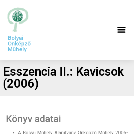
Bolyai
Önképző
Műhely
Esszencia II.: Kavicsok
(2006)
Könyv adatai
A Bolyai Műhely Alapítvány Önképző Műhely 2006-