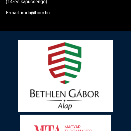
(14-es kapucsengő)
E-mail: iroda@bom.hu