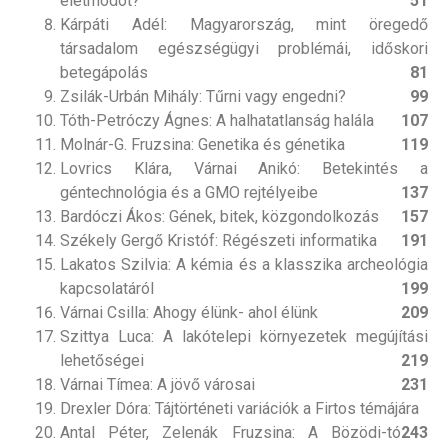
életmódot?
51
Kárpáti Adél: Magyarország, mint öregedő
társadalom egészségügyi problémái, időskori
betegápolás
81
Zsilák-Urbán Mihály: Tűrni vagy engedni?
99
Tóth-Petróczy Ágnes: A halhatatlanság halála
107
Molnár-G. Fruzsina: Genetika és génetika
119
Lovrics Klára, Várnai Anikó: Betekintés a
géntechnológia és a GMO rejtélyeibe
137
Bardóczi Ákos: Gének, bitek, közgondolkozás
157
Székely Gergő Kristóf: Régészeti informatika
191
Lakatos Szilvia: A kémia és a klasszika archeológia
kapcsolatáról
199
Várnai Csilla: Ahogy élünk- ahol élünk
209
Szittya Luca: A lakótelepi környezetek megújítási
lehetőségei
219
Várnai Tímea: A jövő városai
231
Drexler Dóra: Tájtörténeti variációk a Firtos témájára
Antal Péter, Zelenák Fruzsina: A Bözödi-tó
243