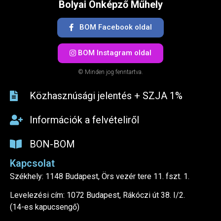
Bolyai Önképző Műhely
BOM Facebook oldal
BOM Instagram oldal
© Minden jog fenntartva.
Közhasznúsági jelentés + SZJA 1%​
Információk a felvételiről
BON-BOM
Kapcsolat
Székhely: 1148 Budapest, Örs vezér tere 11. fszt. 1.
Levelezési cím: 1072 Budapest, Rákóczi út 38. I/2.
(14-es kapucsengő)