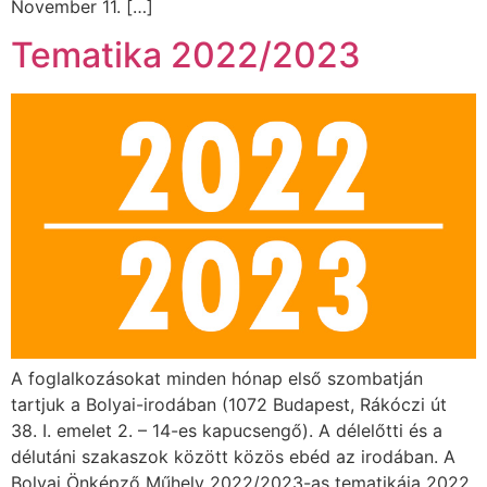
November 11. […]
Tematika 2022/2023
A foglalkozásokat minden hónap első szombatján
tartjuk a Bolyai-irodában (1072 Budapest, Rákóczi út
38. I. emelet 2. – 14-es kapucsengő). A délelőtti és a
délutáni szakaszok között közös ebéd az irodában. A
Bolyai Önképző Műhely 2022/2023-as tematikája 2022.