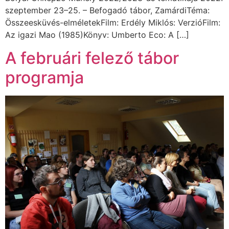
szeptember 23–25. – Befogadó tábor, ZamárdiTéma:
Összeesküvés-elméletekFilm: Erdély Miklós: VerzióFilm:
Az igazi Mao (1985)Könyv: Umberto Eco: A […]
A februári felező tábor
programja