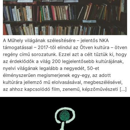
A Műhely világának szélesítésére – jelentős NKA
támogatással – 2017-től elindul az Ötven kultúra – ötven
regény című sorozatunk. Ezzel azt a célt tűztük ki, hogy
az érdeklődők a világ 200 legjelentősebb kultúrájának,
nyelvi világának legalább a negyedét, 50-et
élményszerűen megismerjenek egy-egy, az adott
kultúrára jellemző mű elolvasásával, megbeszélésével,
az ahhoz kapcsolódó film, zenemű, képzőművészeti […]