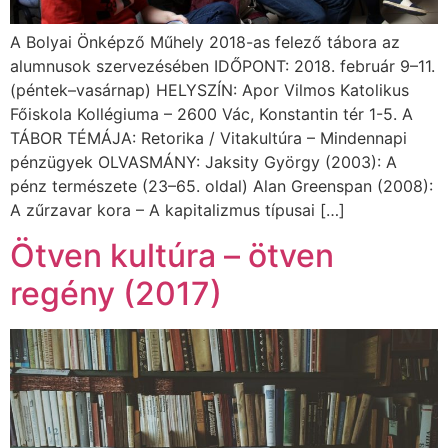
A Bolyai Önképző Műhely 2018-as felező tábora az
alumnusok szervezésében IDŐPONT: 2018. február 9–11.
(péntek–vasárnap) HELYSZÍN: Apor Vilmos Katolikus
Főiskola Kollégiuma – 2600 Vác, Konstantin tér 1-5. A
TÁBOR TÉMÁJA: Retorika / Vitakultúra – Mindennapi
pénzügyek OLVASMÁNY: Jaksity György (2003): A
pénz természete (23–65. oldal) Alan Greenspan (2008):
A zűrzavar kora – A kapitalizmus típusai […]
Ötven kultúra – ötven
regény (2017)