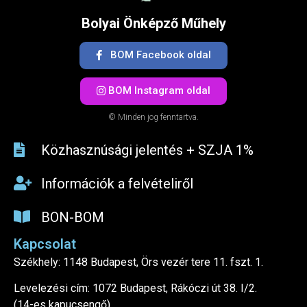
Bolyai Önképző Műhely
BOM Facebook oldal
BOM Instagram oldal
© Minden jog fenntartva.
Közhasznúsági jelentés + SZJA 1%​
Információk a felvételiről
BON-BOM
Kapcsolat
Székhely: 1148 Budapest, Örs vezér tere 11. fszt. 1.
Levelezési cím: 1072 Budapest, Rákóczi út 38. I/2.
(14-es kapucsengő)