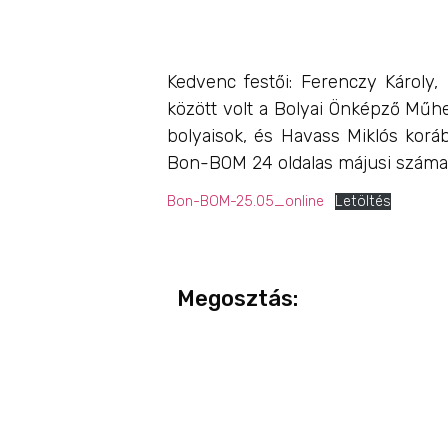
Kedvenc festői: Ferenczy Károly,
között volt a Bolyai Önképző Műhely
bolyaisok, és Havass Miklós koráb
Bon-BOM 24 oldalas májusi száma 
Bon-BOM-25.05_online
Letöltés
Megosztás: