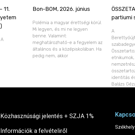
 11.
Bon-BOM, 2026. június
ÖSSZETA
gyetem
partiumi
Polémia a magyar érettségi körül.
)
Mi legyen, és mi ne legyen
A
benne. Valamint:
Berettyóúj
 A
meghatározható-e a fegyelem az
szabadegye
általános és a középiskolában. Ha
Összetarto
pedig nem, akkor
etnikumok, 
nemzetrész
összetarto
identitás é
Balázs Géz
Kapcso
Közhasznúsági jelentés + SZJA 1%​
Székhely:
Információk a felvételiről