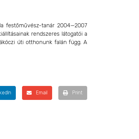
silla festőművész-tanár 2004—2007
iállításainak rendszeres látogatói a
ákóczi úti otthonunk falán függ. A
kedIn
Email
Print