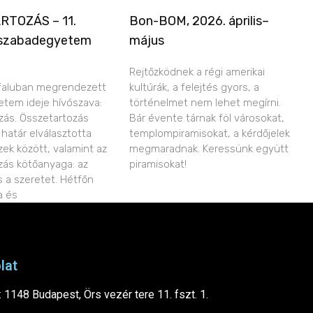
RTOZÁS – 11.
Bon-BOM, 2026. április–
 szabadegyetem
május
Rejtőzködnek a régi amerikai
faluban megrendezett partiumi
kultúrák, a felejtés gyors, a
tem ideje hívószava:
történelmet nem lehet megírni.
zás. Összetartozás
Bár évente tárnak föl városokat,
határ elválasztotta
templompiramisokat, a kérdőjelek
ek között, valamint az
megmaradnak. Keressünk együtt
zás kötőanyaga: az
piramisokat!
s a szeretet. Hétfőn
a és
lat
 1148 Budapest, Örs vezér tere 11. fszt. 1.