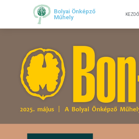
Bolyai Önképző
KEZD
Műhely