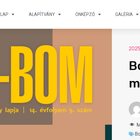
ŐLAP
ALAPÍTVÁNY
ÖNKÉPZŐ
GALÉRIA
2025
B
m
M
B