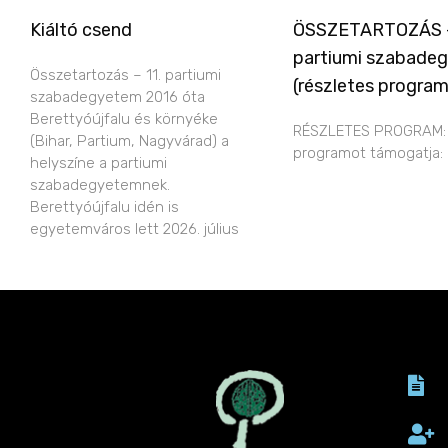
Kiáltó csend
ÖSSZETARTOZÁS –
partiumi szabade
Összetartozás – 11. partiumi
(részletes program
szabadegyetem 2016 óta
Berettyóújfalu és környéke
RÉSZLETES PROGRAM:
(Bihar, Partium, Nagyvárad) a
programot támogatja:
helyszíne a partiumi
szabadegyetemnek.
Berettyóújfalu idén is
egyetemváros lett 2026. július