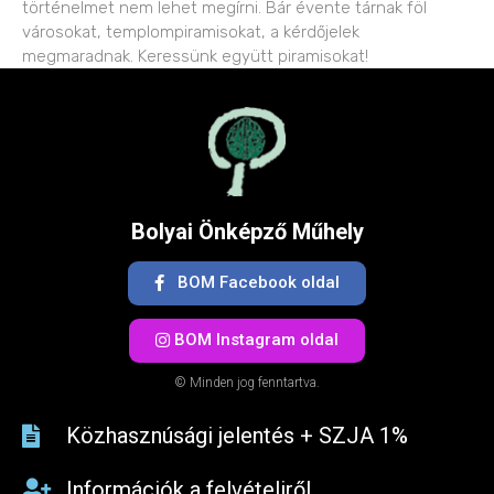
történelmet nem lehet megírni. Bár évente tárnak föl
városokat, templompiramisokat, a kérdőjelek
megmaradnak. Keressünk együtt piramisokat!
Bolyai Önképző Műhely
BOM Facebook oldal
BOM Instagram oldal
© Minden jog fenntartva.
Közhasznúsági jelentés + SZJA 1%​
Információk a felvételiről