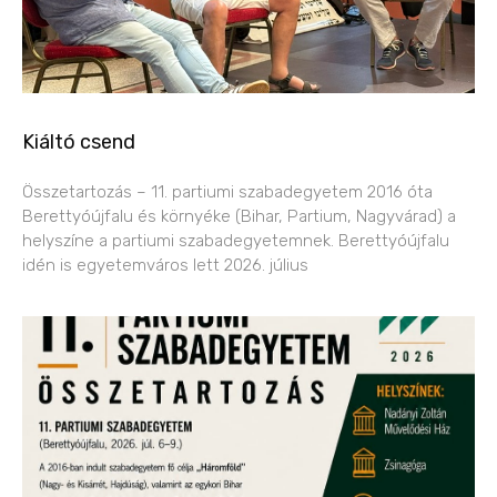
Kiáltó csend
Összetartozás – 11. partiumi szabadegyetem 2016 óta
Berettyóújfalu és környéke (Bihar, Partium, Nagyvárad) a
helyszíne a partiumi szabadegyetemnek. Berettyóújfalu
idén is egyetemváros lett 2026. július