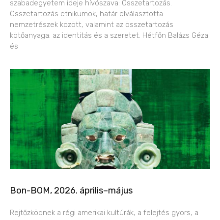
szabadegyetem ideje hívószava: Összetartozás.
Összetartozás etnikumok, határ elválasztotta
nemzetrészek között, valamint az összetartozás
kötőanyaga: az identitás és a szeretet. Hétfőn Balázs Géza
és
Bon-BOM, 2026. április–május
Rejtőzködnek a régi amerikai kultúrák, a felejtés gyors, a