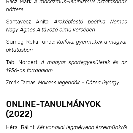
Rácz Márk:
A marxizmus–leninizmus oktatásának
háttere
Santavecz Anita:
Arcképfestő poétika Nemes
Nagy Ágnes A távozó című versében
Sümegi Réka Tünde:
Külföldi gyermekek a magyar
oktatásban
Tabi Norbert:
A magyar sportegyesületek és az
1956-os forradalom
Zmák Tamás:
Makacs legendák – Dózsa György
ONLINE-TANULMÁNYOK
(2022)
Héra Bálint:
Két vonallal legmélyebb érzelmünkről