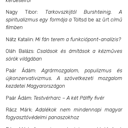
kérdéseiről
Nagy Tibor:
Tarkovszkijtól Burshteinig. A
spiritualizmus egy formája
a
Töltsd be az űrt
című
filmben
Nátz Katalin:
Mi fán terem a funkciópont-analízis?
Oláh Balázs:
Csalások és ámítások a kézműves
sörök világában
Paár Ádám:
Agrármozgalom, populizmus és
újkonzervativizmus.
A szövetkezeti mozgalom
kezdetei Magyarországon
Paár Ádám:
Testvérharc – A két Pálffy fivér
Rácz Márk:
Adalékok nem mindennapi magyar
fogyasztóvédelmi panaszokhoz