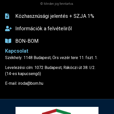
© Minden jog fenntartva.
Közhasznúsági jelentés + SZJA 1%​
Információk a felvételiről
BON-BOM
Kapcsolat
Székhely: 1148 Budapest, Örs vezér tere 11. fszt. 1.
Levelezési cím: 1072 Budapest, Rákóczi út 38. I/2.
(14-es kapucsengő)
E-mail: iroda@bom.hu