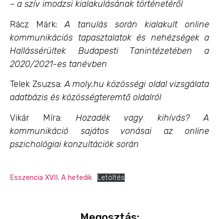
– a szív imodzsi kialakulásának történetéről
Rácz Márk:
A tanulás során kialakult online
kommunikációs tapasztalatok és nehézségek a
Hallássérültek Budapesti Tanintézetében
a
2020/2021-es tanévben
Telek Zsuzsa:
A moly.hu közösségi oldal vizsgálata
adatbázis
és közösségteremtő oldalról
Vikár Míra:
Hozadék vagy kihívás? A
kommunikáció sajátos vonásai
az online
pszichológiai konzultációk során
Esszencia XVII. A hetedik
Letöltés
Megosztás: