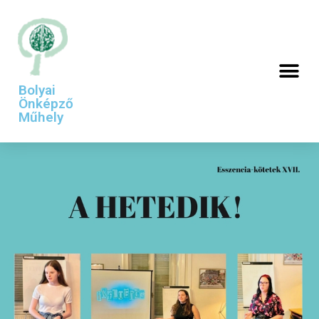
Bolyai
Önképző
Műhely