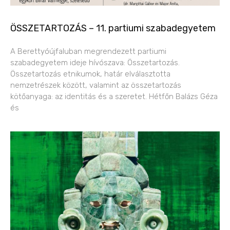
ÖSSZETARTOZÁS – 11. partiumi szabadegyetem
A Berettyóújfaluban megrendezett partiumi
szabadegyetem ideje hívószava: Összetartozás.
Összetartozás etnikumok, határ elválasztotta
nemzetrészek között, valamint az összetartozás
kötőanyaga: az identitás és a szeretet. Hétfőn Balázs Géza
és