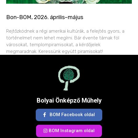
Bon-BOM, 2026. április–május
Rejtőzködnek a régi amerikai kultúrák, a felejtés gyors, a
történelmet nem lehet megírni. Bár évente tárnak föl
városokat, templompiramisokat, a kérdőjelek
megmaradnak. Keressünk együtt piramisokat!
Bolyai Önképző Műhely
BOM Facebook oldal
BOM Instagram oldal